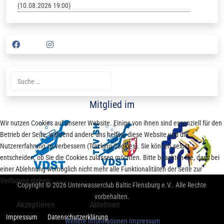
(10.08.2026 19:00)
Suche
Mitglied im
Wir nutzen Cookies auf unserer Website. Einige von ihnen sind essenziell für den
Betrieb der Seite, während andere uns helfen, diese Website und die
Nutzererfahrung zu verbessern (Tracking Cookies). Sie können selbst
entscheiden, ob Sie die Cookies zulassen möchten. Bitte beachten Sie, dass bei
einer Ablehnung womöglich nicht mehr alle Funktionalitäten der Seite zur
Verfügung stehen.
Copyright © 2026 Unterwasserclub Baltic Flensburg e.V.. Alle Rechte
vorbehalten.
Akzeptieren
Ablehnen
Impressum
Datenschutzerklärung
Weitere Informationen
Impressum