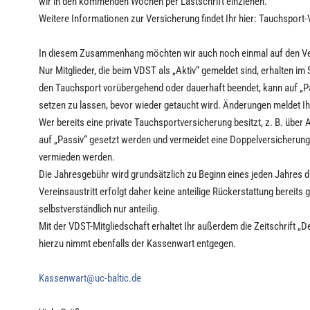
wir in den kommenden Wochen per Lastschrift einziehen.
Weitere Informationen zur Versicherung findet Ihr hier: Tauchsport
In diesem Zusammenhang möchten wir auch noch einmal auf den Ve
Nur Mitglieder, die beim VDST als „Aktiv“ gemeldet sind, erhalten i
den Tauchsport vorübergehend oder dauerhaft beendet, kann auf „Pass
setzen zu lassen, bevor wieder getaucht wird. Änderungen meldet Ih
Wer bereits eine private Tauchsportversicherung besitzt, z. B. über
auf „Passiv“ gesetzt werden und vermeidet eine Doppelversicherung.
vermieden werden.
Die Jahresgebühr wird grundsätzlich zu Beginn eines jeden Jahres du
Vereinsaustritt erfolgt daher keine anteilige Rückerstattung bereits ge
selbstverständlich nur anteilig.
Mit der VDST-Mitgliedschaft erhaltet Ihr außerdem die Zeitschrift „
hierzu nimmt ebenfalls der Kassenwart entgegen.
Kassenwart@uc-baltic.de