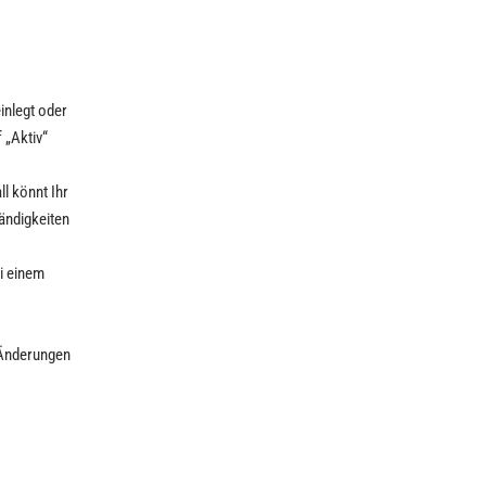
inlegt oder
 „Aktiv“
l könnt Ihr
ändigkeiten
ei einem
. Änderungen