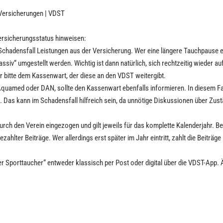
-Versicherungen | VDST
rsicherungsstatus hinweisen:
m Schadensfall Leistungen aus der Versicherung. Wer eine längere Tauchpause e
iv“ umgestellt werden. Wichtig ist dann natürlich, sich rechtzeitig wieder auf
r bitte dem Kassenwart, der diese an den VDST weitergibt.
 Aquamed oder DAN, sollte den Kassenwart ebenfalls informieren. In diesem Fal
 Das kann im Schadensfall hilfreich sein, da unnötige Diskussionen über Zust
rch den Verein eingezogen und gilt jeweils für das komplette Kalenderjahr. B
zahlter Beiträge. Wer allerdings erst später im Jahr eintritt, zahlt die Beiträge
Der Sporttaucher“ entweder klassisch per Post oder digital über die VDST-App