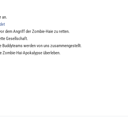
r an.
det
vor dem Angriff der Zombie-Haie zu retten.
ette Gesellschaft.
Die Buddyteams werden von uns zusammengestellt.
 die Zombie-Hai-Apokalypse überleben.